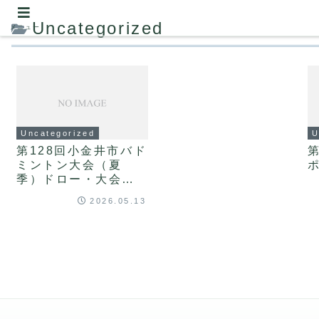
Uncategorized
メニュー
Uncategorized
U
第128回小金井市バド
ミントン大会（夏
季）ドロー・大会重
要事項
2026.05.13