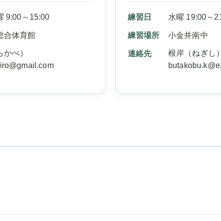
練習日
水曜 19:00～21
9:00～15:00
練習場所
小金井南中
総合体育館
根岸（ねぎし
らかべ）
連絡先
butakobu.k@e
hiro@gmail.com