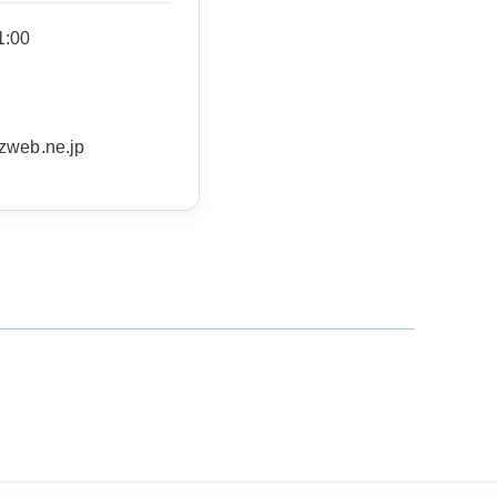
:00
）
zweb.ne.jp