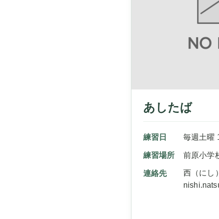
あしたば
練習日
毎週土曜 16
練習場所
前原小学
西（にし
連絡先
nishi.nat