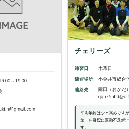
チェリーズ
練習日
木曜日
練習場所
小金井市総合
:00～19:00
岡田（おかだ
連絡先
校
qqu75bbd@citr
）
suki.n@gmail.com
平均年齢は少々高めです
第一を目標に運動不足解
す。